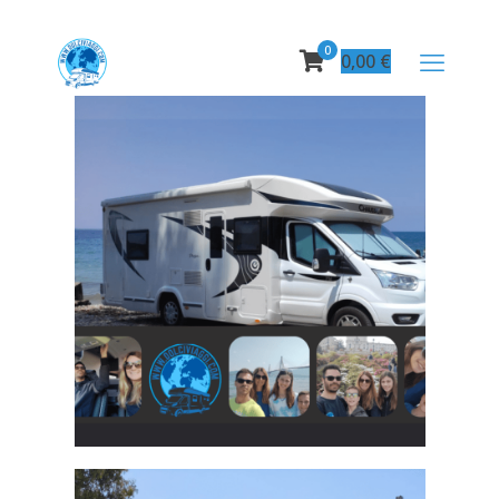
0
0,00
€