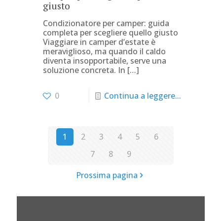
giusto
Condizionatore per camper: guida
completa per scegliere quello giusto
Viaggiare in camper d’estate è
meraviglioso, ma quando il caldo
diventa insopportabile, serve una
soluzione concreta. In
[…]
0
Continua a leggere...
1
2
3
4
5
6
7
8
9
Prossima pagina