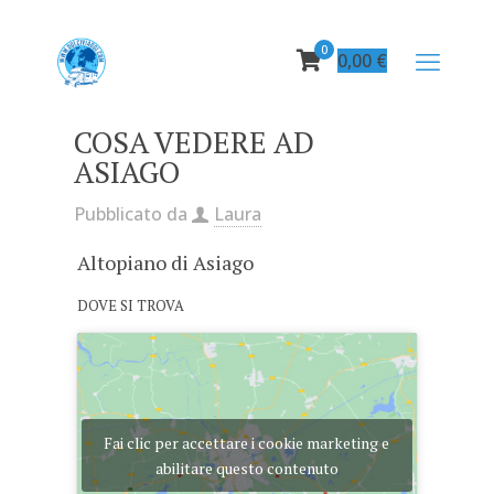
0
0,00
€
COSA VEDERE AD
ASIAGO
Pubblicato da
Laura
Altopiano di Asiago
DOVE SI TROVA
Fai clic per accettare i cookie marketing e
abilitare questo contenuto