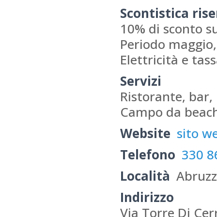
Scontistica ris
10% di sconto su
Periodo maggio, 
Elettricità e tas
Servizi
Ristorante, bar,
Campo da beach,
Website
sito w
Telefono
330 8
Località
Abruz
Indirizzo
Via Torre Di Cer