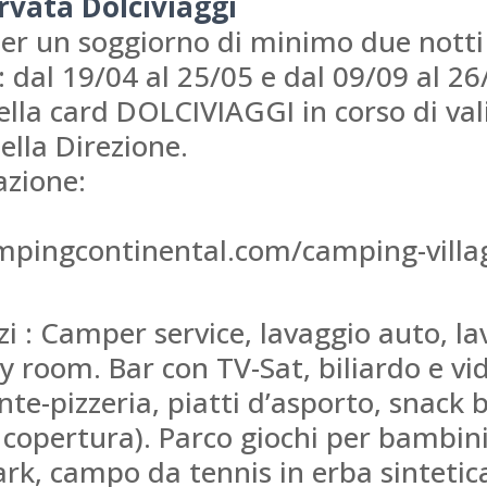
ervata Dolciviaggi
er un soggiorno di minimo due notti 
: dal 19/04 al 25/05 e dal 09/09 al 26
lla card DOLCIVIAGGI in corso di vali
ella Direzione.
azione:
pingcontinental.com/camping-villag
izi : Camper service, lavaggio auto, la
by room. Bar con TV-Sat, biliardo e v
ante-pizzeria, piatti d’asporto, snack 
 copertura). Parco giochi per bambin
rk, campo da tennis in erba sintetic