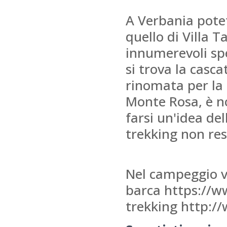
A Verbania potet
quello di Villa T
innumerevoli spe
si trova la casca
rinomata per la 
Monte Rosa, è no
farsi un'idea del
trekking non res
Nel campeggio v
barca https://w
trekking http:/