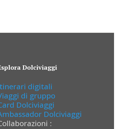
Esplora Dolciviaggi
Itinerari digitali
Viaggi di gruppo
Card Dolciviaggi
Ambassador Dolciviaggi
Collaborazioni :