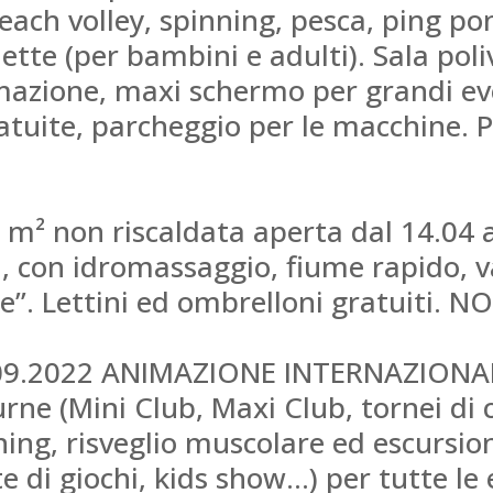
beach volley, spinning, pesca, ping po
clette (per bambini e adulti). Sala pol
imazione, maxi schermo per grandi ev
atuite, parcheggio per le macchine. Po
 m² non riscaldata aperta dal 14.04 a
, con idromassaggio, fiume rapido, va
e”. Lettini ed ombrelloni gratuiti. 
.09.2022 ANIMAZIONE INTERNAZIONALE
urne (Mini Club, Maxi Club, tornei di c
ng, risveglio muscolare ed escursioni)
e di giochi, kids show...) per tutte le 