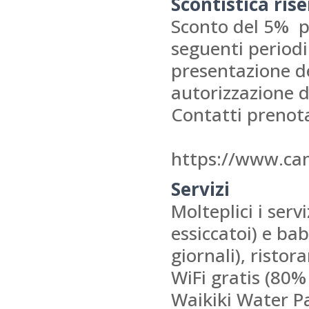
Scontistica ris
Sconto del 5% p
seguenti periodi
presentazione de
autorizzazione d
Contatti prenot
https://www.cam
Servizi
Molteplici i serv
essiccatoi) e ba
giornali), ristor
WiFi gratis (80%
Waikiki Water Pa