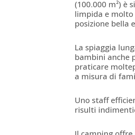
(100.000 m²) è s
limpida e molto 
posizione bella e
La spiaggia lung
bambini anche più
praticare moltep
a misura di fami
Uno staff efficie
risulti indiment
Il camping offre 