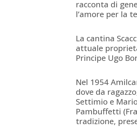
racconta di gene
l’amore per la ter
La cantina Scacc
attuale proprietà
Principe Ugo Bo
Nel 1954 Amilcar
dove da ragazzo,
Settimio e Mario 
Pambuffetti (Fran
tradizione, pres