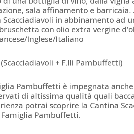
o di una bottiglia di vino, dalla vigna 
icazione, sala affinamento e barricaia
a Scacciadiavoli in abbinamento ad u
 bruschetta con olio extra vergine d’o
ancese/Inglese/Italiano
Scacciadiavoli + F.lli Pambuffetti)
iglia Pambuffetti è impegnata anche 
ervati di altissima qualità quali bacc
ienza potrai scoprire la Cantina Scacc
 Famiglia Pambuffetti.