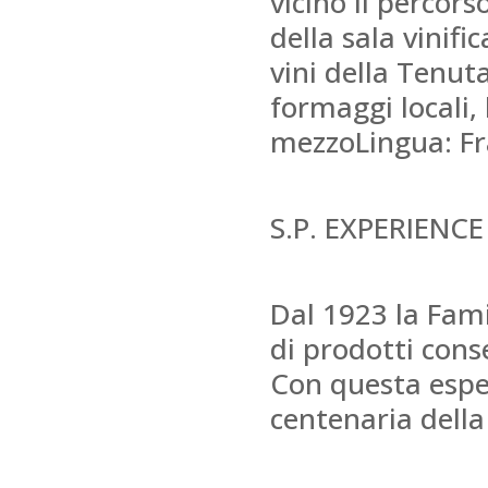
vicino il percors
della sala vinif
vini della Tenut
formaggi locali,
mezzoLingua: Fr
S.P. EXPERIENCE (
Dal 1923 la Fam
di prodotti cons
Con questa esper
centenaria della