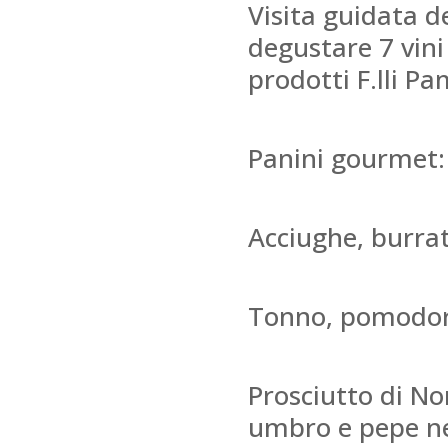
Visita guidata de
degustare 7 vini
prodotti F.lli Pa
Panini gourmet:
Acciughe, burra
Tonno, pomodori 
Prosciutto di No
umbro e pepe ne