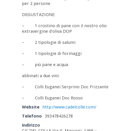
per 2 persone
DEGUSTAZIONE:
– 1 crostino di pane con il nostro olio
extravergine d’oliva DOP
– 2 tipologie di salumi
– 1 tipologie di formaggi
– più pane e acqua
abbinati a due vini:
– Colli Euganei Serprino Doc Frizzante
– Colli Euganei Doc Rosso
Website
http://www.cadelcolle.com/
Telefono
393478426278
Indirizzo
CA’ DEL COLLE Via G. Marconi, 1469 –