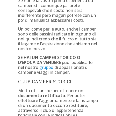
Se non è la vostra prima esperienza da
camperisti, comunque partirete
consapevoli che il costo non sarà
indifferente però magari potrete con un
po’ di manualità abbassare i costi.
Un po’ come per le auto, anche i camper
sono delle passini radicate in ognuno di
noi quindi credo che il fulcro di tutto sia
il legame e l’aspirazione che abbiamo nel
nostro mezzo.
SE HAI UN CAMPER STORICO O
D’EPOCA DA VENDERE
puoi pubblicarlo
nel nostro
gruppo
di appassionati di
camper e viaggi in camper.
CLUB CAMPER STORICI
Molto utili anche per ottenere un
documento rettificato
. Per poter
effettuare l’aggiornamento e la ristampa
di un documento occorre restituire,
attraverso il club di appartenenza,
l’originale con le indicazioni e i