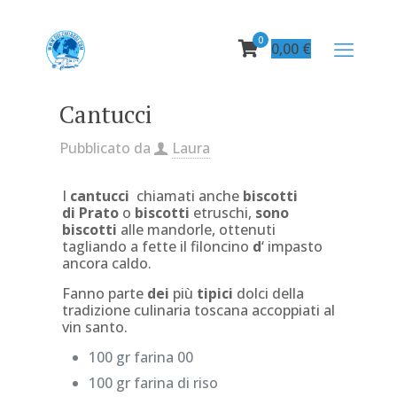
0
0,00
€
Cantucci
Pubblicato da
Laura
I
cantucci
chiamati anche
biscotti
di
Prato
o
biscotti
etruschi,
sono
biscotti
alle mandorle, ottenuti
tagliando a fette il filoncino
d
‘ impasto
ancora caldo.
Fanno parte
dei
più
tipici
dolci della
tradizione culinaria toscana accoppiati al
vin santo.
100 gr farina 00
100 gr farina di riso