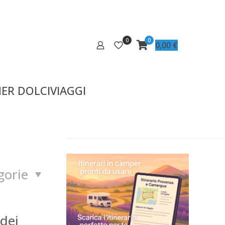
0
0
0,00
€
ER DOLCIVIAGGI
gorie
 dei