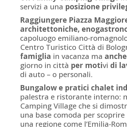
servizi a una
posizione privile
Raggiungere Piazza Maggior
architettoniche, enogastrono
capoluogo emiliano-romagnol
Centro Turistico Città di Bolog
famiglia
in vacanza ma
anche
giorno in città
per moti
vi
di l
di auto – o personali.
Bungalow e pratici chalet ind
palestra e ristorante interno:
Camping Village che si dimostr
una base comoda per scoprire il
una regione come l’Emilia-Ro