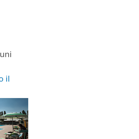
cuni
 il