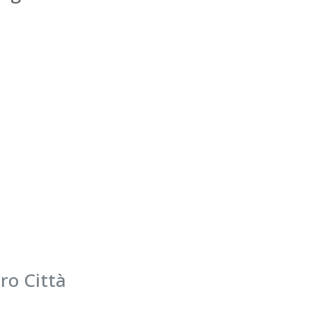
condi
famigl
convivi
visit
manie
veloce.
a
en
ro Città