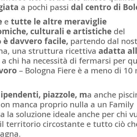
giata
a pochi passi
dal centro di Bo
e
e
tutte le altre meraviglie
miche, culturali e artistiche
del
o
è davvero facile,
partendo dal nos
na, una struttura ricettiva
adatta al
Gle
a chi ha necessità di fermarsi per q
avoro
– Bologna Fiere è a meno di 10 
Un pl
l'organi
ipendenti, piazzole, m
a anche pisci
Via
di
 non manca proprio nulla a un Family
traspar
L
a la soluzione ideale anche per chi v
alle 
equipag
 territorio circostante e tutto ciò ch
figli c
magna.
molto 