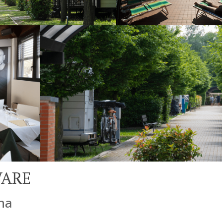
VARE
gna