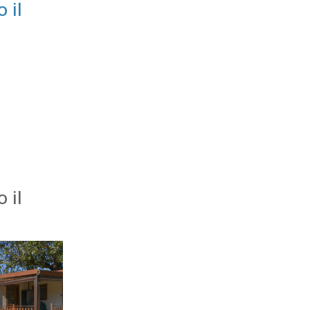
 il
 il