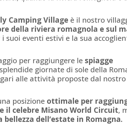
ily Camping Village
è il nostro villag
re della riviera
romagnola e sul m
i suoi eventi estivi e la sua accoglien
Gle
aggio per raggiungere le
spiagge
splendide giornate di sole della Rom
Un pl
ri alle attività proposte dal nostro
l'organi
Via
di
 una posizione
ottimale per raggiung
traspar
L
alle 
 e il celebre Misano World Circuit
, 
equipag
la bellezza dell’estate in Romagna.
figli c
molto 