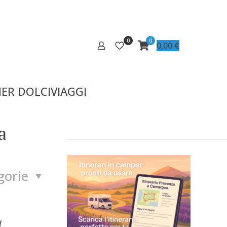
0
0
0,00
€
ER DOLCIVIAGGI
a
gorie
a