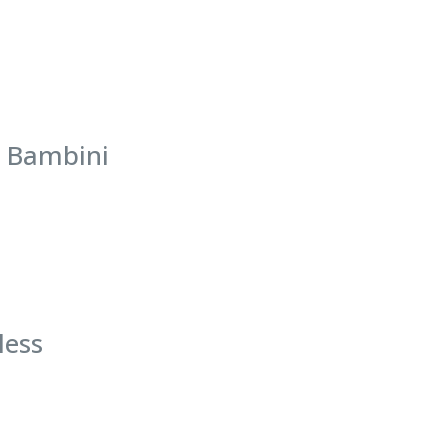
condiv
famigl
convivi
visit
manie
veloce.
a
r Bambini
en
less