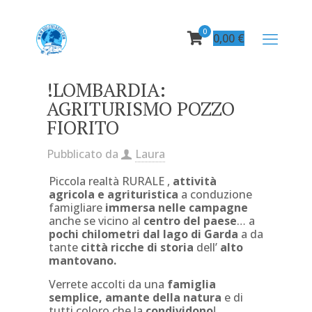
0
0,00
€
!LOMBARDIA:
AGRITURISMO POZZO
FIORITO
Pubblicato da
Laura
Piccola realtà RURALE ,
attività
agricola e agrituristica
a conduzione
famigliare
immersa nelle campagne
anche se vicino al
centro del paese
… a
pochi chilometri dal lago di Garda
a da
tante
città ricche di storia
dell’
alto
mantovano.
Verrete accolti da una
famiglia
semplice, amante della natura
e di
tutti coloro che la
condividono
!