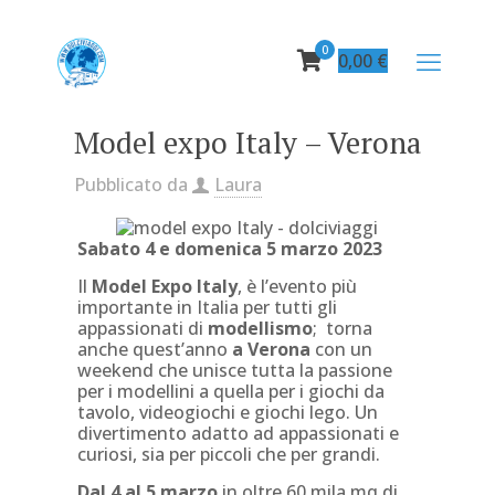
0
0,00
€
Model expo Italy – Verona
Pubblicato da
Laura
Sabato 4 e domenica 5 marzo 2023
Il
Model Expo Italy
, è l’evento più
importante in Italia per tutti gli
appassionati di
modellismo
; torna
anche quest’anno
a Verona
con un
weekend che unisce tutta la passione
per i modellini a quella per i giochi da
tavolo, videogiochi e giochi lego. Un
divertimento adatto ad appassionati e
curiosi, sia per piccoli che per grandi.
Dal 4 al 5 marzo
in oltre 60 mila mq di