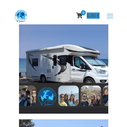
0
0,00
€