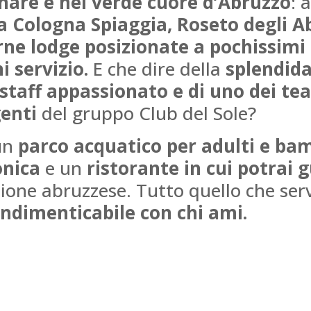
 mare e nel verde cuore d’Abruzzo
: 
a Cologna Spiaggia, Roseto degli Ab
ne lodge posizionate a pochissimi
i servizio.
E che dire della
splendid
staff appassionato e di uno dei te
genti
del gruppo Club del Sole?
Gle
 un
parco acquatico per adulti e ba
onica
e un
ristorante in cui potrai 
zione abruzzese. Tutto quello che ser
Un pl
l'organi
ndimenticabile con chi ami.
Via
di
traspar
L
alle 
equipag
figli c
molto 