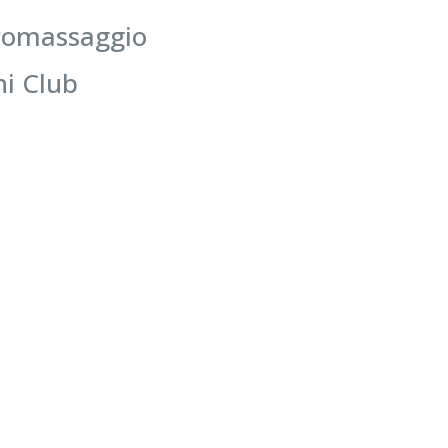
condiv
dromassaggio
famigl
convivi
visit
ni Club
manie
veloce.
a
en