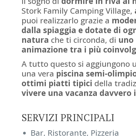
Il sogno di
dormire in riva al
Stork Family Camping Village,
puoi realizzarlo grazie a
moder
dalla spiaggia e dotate di ogn
natura
che ti circonda, di
uno 
animazione tra i più coinvol
A tutto questo si aggiungono
una vera
piscina semi-olimpi
ottimi piatti tipici
della tradi
vivere una
vacanza davvero i
SERVIZI PRINCIPALI
Bar, Ristorante, Pizzeria