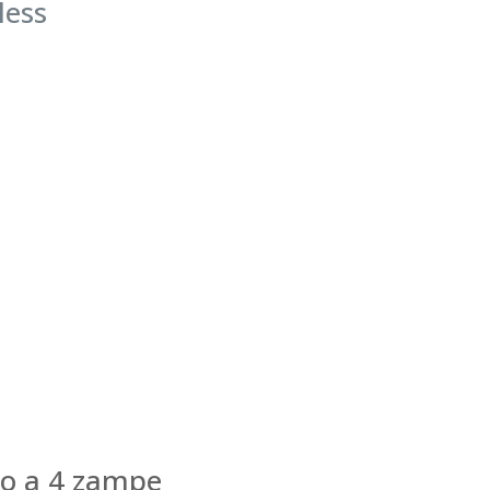
less
ico a 4 zampe