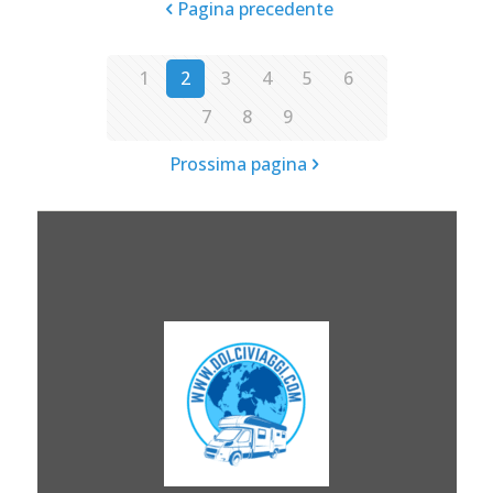
Pagina precedente
1
2
3
4
5
6
7
8
9
Prossima pagina