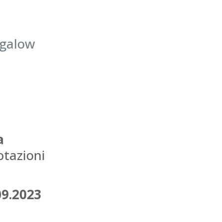
ungalow
a
otazioni
09.2023