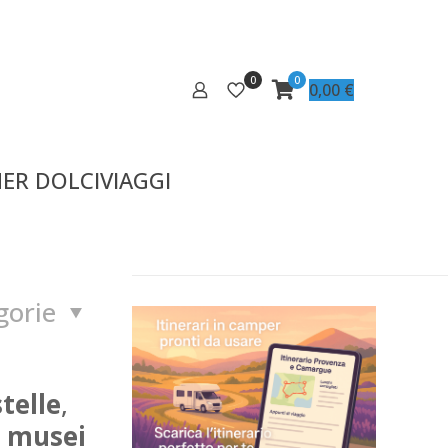
0
0
0,00
€
ER DOLCIVIAGGI
gorie
telle
,
i musei