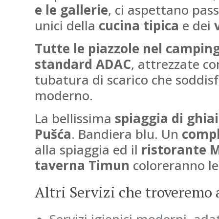
e le gallerie
, ci aspettano
pass
unici della
cucina tipica
e dei
Tutte le piazzole nel campin
standard ADAC
, attrezzate co
tubatura di scarico che soddis
moderno.
La bellissima
spiaggia di ghia
Pušća
. Bandiera blu. Un
compl
alla spiaggia ed il
ristorante M
taverna Timun
coloreranno le
Altri Servizi che troveremo a