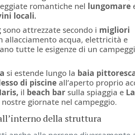
eggiate romantiche nel
lungomare
e
vini locali.
g
sono attrezzate secondo i
migliori
n allacciamento acqua, elettricità e
fano tutte le esigenze di un campegg
ia
si estende lungo la
baia pittoresca
esso di piscine
all’aperto proprio a
aris,
il
beach bar
sulla spiaggia e
L
 nostre giornate nel campeggio.
ll’interno della struttura