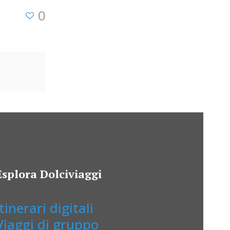
0
Esplora Dolciviaggi
Itinerari digitali
Viaggi di gruppo