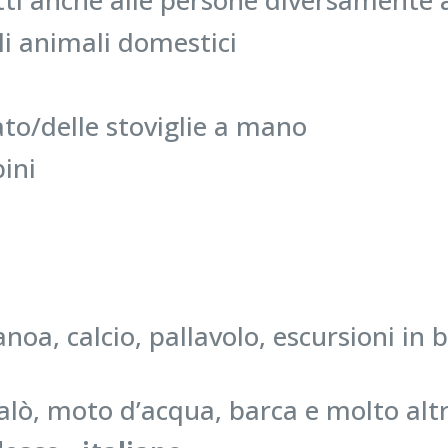
tti anche alle persone diversamente a
li animali domestici
ato/delle stoviglie a mano
ini
noa, calcio, pallavolo, escursioni in 
dalò, moto d’acqua, barca e molto alt