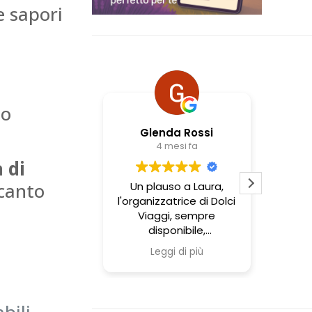
 sapori
io
Glenda Rossi
Marco Benci
4 mesi fa
4 mesi fa
 di
ccanto
Un plauso a Laura,
Ottima organizzazione
l'organizzatrice di Dolci
persone gentili...siamo
a
Viaggi, sempre
stati benissimo a
disponibile,
presto
trasparente e attenta
Leggi di più
alle esigenze degli
equipaggi!! Io e i miei
figli ci siamo trovati
molto bene, abbiamo