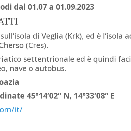
odi dal 01.07 a 01.09.2023
ATTI
ll’isola di Veglia (Krk), ed è l’isola a
 Cherso (Cres).
Adriatico settentrionale ed è quindi fa
eo, nave o autobus.
roazia
dinate 45°14’02” N, 14°33’08” E
om/it/