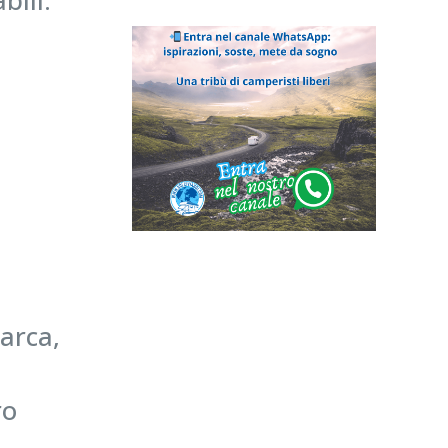
bili.
condiviso con altre
famiglie momenti di
convivialità e abbiamo
visitato luoghi in
maniera pratica e
veloce. Parteciperemo
ancora con
entusiasmo.
barca,
ro