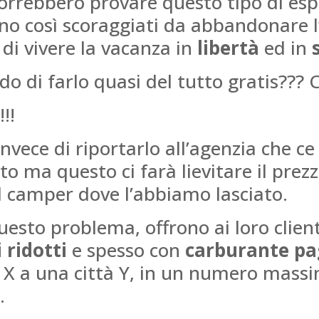
orrebbero provare questo tipo di es
no così scoraggiati da abbandonare l’
di vivere la vacanza in
libertà
ed in
odo di farlo quasi del tutto gratis??? 
!!!
vece di riportarlo all’agenzia che ce
to ma questo ci farà lievitare il pre
l camper dove l’abbiamo lasciato.
esto problema, offrono ai loro clienti
 ridotti
e spesso con
carburante pa
 X a una città Y, in un numero massim
.