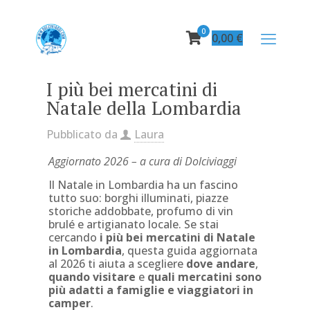
0
0,00
€
I più bei mercatini di
Natale della Lombardia
Pubblicato da
Laura
Aggiornato 2026 – a cura di Dolciviaggi
Il Natale in Lombardia ha un fascino
tutto suo: borghi illuminati, piazze
storiche addobbate, profumo di vin
brulé e artigianato locale. Se stai
cercando
i più bei mercatini di Natale
in Lombardia
, questa guida aggiornata
al 2026 ti aiuta a scegliere
dove andare
,
quando visitare
e
quali mercatini sono
più adatti a famiglie e viaggiatori in
camper
.