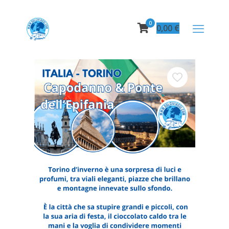
0
0,00
€