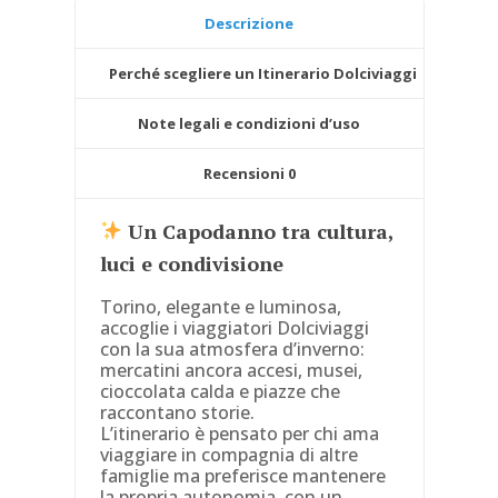
quantità
Descrizione
Perché scegliere un Itinerario Dolciviaggi
Note legali e condizioni d’uso
Recensioni
0
Un Capodanno tra cultura,
luci e condivisione
Torino, elegante e luminosa,
accoglie i viaggiatori Dolciviaggi
con la sua atmosfera d’inverno:
mercatini ancora accesi, musei,
cioccolata calda e piazze che
raccontano storie.
L’itinerario è pensato per chi ama
viaggiare in compagnia di altre
famiglie ma preferisce mantenere
la propria autonomia, con un