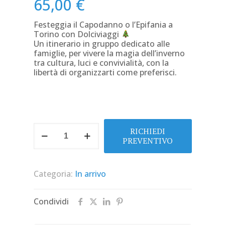
65,00
€
Festeggia il Capodanno o l’Epifania a
Torino con Dolciviaggi
Un itinerario in gruppo dedicato alle
famiglie, per vivere la magia dell’inverno
tra cultura, luci e convivialità, con la
libertà di organizzarti come preferisci.
Capodanno
RICHIEDI
&
PREVENTIVO
Ponte
dell’Epifania
a
Categoria:
In arrivo
Torino
–
Itinerario
Condividi
in
gruppo
Dolciviaggi