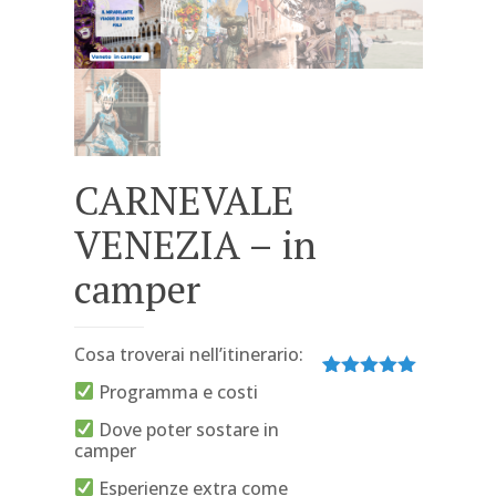
CARNEVALE
VENEZIA – in
camper
Cosa troverai nell’itinerario:
Programma e costi
Valutato
1
5.00
su 5
su base
Dove poter sostare in
di
camper
recensioni
Esperienze extra come