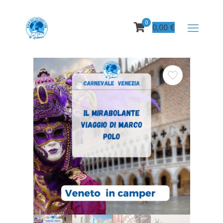
0
0,00
€