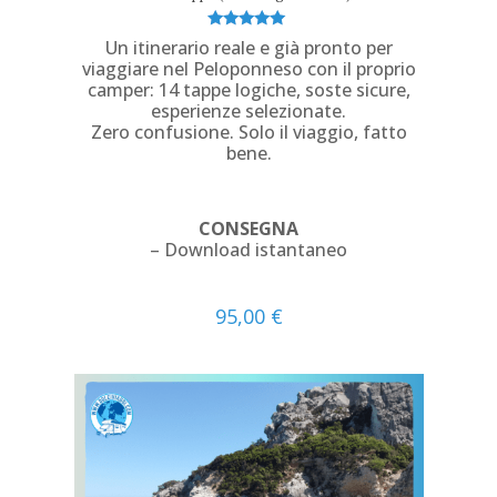
Valutato
Un itinerario reale e già pronto per
5.00
viaggiare nel Peloponneso con il proprio
su 5
camper: 14 tappe logiche, soste sicure,
esperienze selezionate.
Zero confusione. Solo il viaggio, fatto
bene.
CONSEGNA
– Download istantaneo
95,00
€