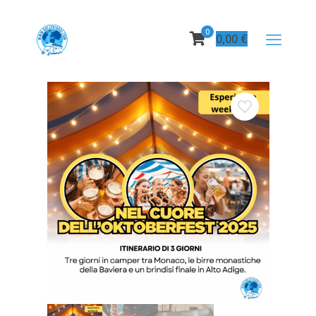
0
0,00
€