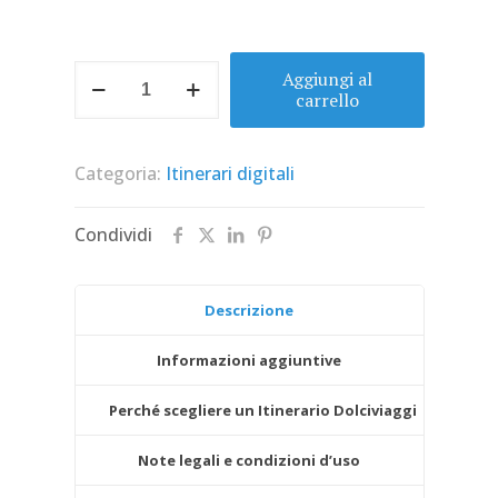
Itinerario
Aggiungi al
Oktoberfest
carrello
2025
in
Camper
Categoria:
Itinerari digitali
–
Itinerario
di
Condividi
3
giorni
a
Monaco
Descrizione
quantità
Informazioni aggiuntive
Perché scegliere un Itinerario Dolciviaggi
Note legali e condizioni d’uso