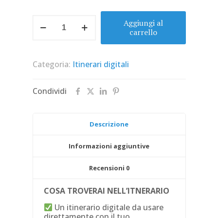
ITINERARIO
Aggiungi al
PER
carrello
CAMPERISTI
CON
SCOOTER
Categoria:
Itinerari digitali
:
TRENTINO
&
Condividi
VENETO
quantità
Descrizione
Informazioni aggiuntive
Recensioni
0
COSA TROVERAI NELL’ITNERARIO
Un itinerario digitale da usare
direttamente con il tuo