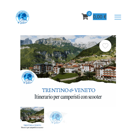
0
0,00
€