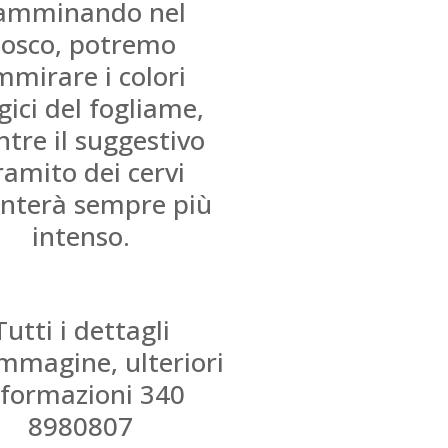
amminando nel
osco, potremo
mmirare i colori
ici del fogliame,
tre il suggestivo
ramito dei cervi
enterà sempre più
intenso.
Tutti i dettagli
immagine, ulteriori
nformazioni 340
8980807