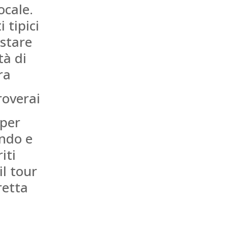
ocale.
 tipici
istare
tà di
ra
troverai
mper
ando e
iti
il tour
retta