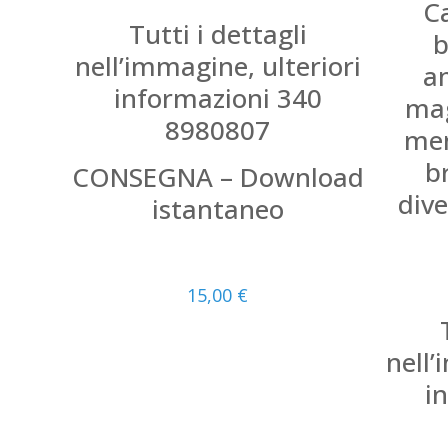
C
Tutti i dettagli
b
nell’immagine, ulteriori
a
informazioni 340
mag
8980807
men
b
CONSEGNA – Download
div
istantaneo
15,00
€
nell’
i