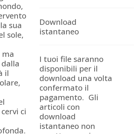
 mondo,
tervento
Download
la sua
istantaneo
el sole,
i, ma
I tuoi file saranno
dalla
disponibili per il
 il
download una volta
olare,
confermato il
pagamento. Gli
el
articoli con
cervi ci
download
istantaneo non
ofonda.