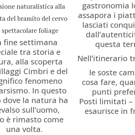
gastronomia l
sione naturalistica alla
assapora i piatti
ta del bramito del cervo
lasciati conqu
o spettacolare foliage
dall’autentici
 fine settimana
questa ter
ciale tra storia e
Nell’itinerario 
ura, alla scoperta
illaggi Cimbri e del
le soste ca
nifico fenomeno
cosa fare, qu
carsismo. In questo
punti prefer
 dove la natura ha
Posti limitati – 
evalso sull’uomo,
esaurisce in f
to è rimasto come
una volta.