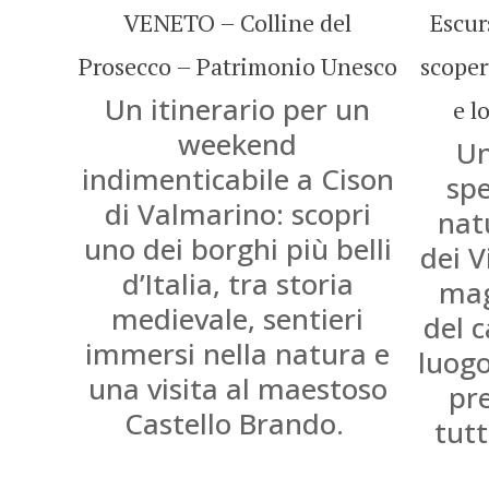
VENETO – Colline del
Escur
Prosecco – Patrimonio Unesco
scoper
Un itinerario per un
e l
weekend
Un
indimenticabile
a Cison
spe
di Valmarino: scopri
nat
uno dei borghi più belli
dei V
d’Italia, tra storia
mag
medievale, sentieri
del 
immersi nella natura e
luogo
una visita al maestoso
pr
Castello Brando.
tut