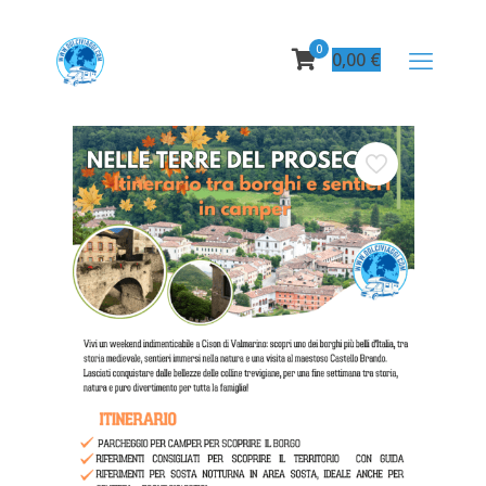
0
0,00
€