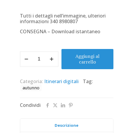
Tutti i dettagli nell’immagine, ulteriori
informazioni 340 8980807
CONSEGNA – Download istantaneo
VENETO
Aggiungi al
-
carrello
Colline
del
Prosecco
Categoria:
Itinerari digitali
Tag:
-
Patrimonio
autunno
Unesco
quantità
Condividi
Descrizione