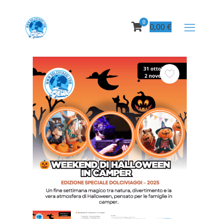
0
0,00
€