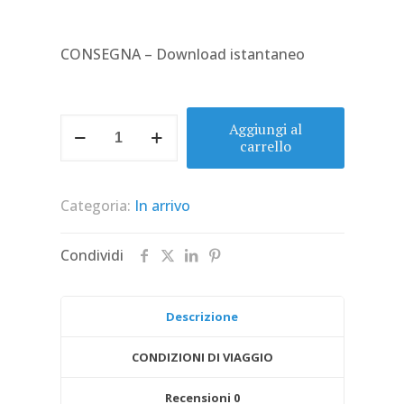
CONSEGNA – Download istantaneo
Weekend
Aggiungi al
Halloween
carrello
in
Camper
|
Categoria:
In arrivo
Edizione
Speciale
Famiglie
Condividi
Dolciviaggi
quantità
Descrizione
CONDIZIONI DI VIAGGIO
Recensioni
0