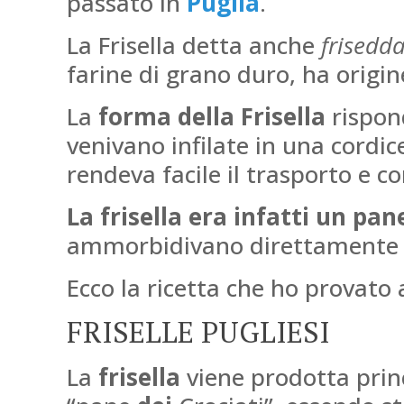
passato in
Puglia
.
La Frisella detta anche
frisedda
farine di grano duro, ha origine
La
forma della Frisella
rispon
venivano infilate in una cordic
rendeva facile il trasporto e co
La frisella era infatti un pan
ammorbidivano direttamente n
Ecco la ricetta che ho provato 
FRISELLE PUGLIESI
La
frisella
viene prodotta prin