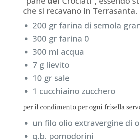
“pane
dei
Crociati”, essendo s
che si recavano in Terrasanta.
200 gr farina di semola gra
300 gr farina 0
300 ml acqua
7 g lievito
10 gr sale
1 cucchiaino zucchero
per il condimento per ogni frisella serv
un filo olio extravergine di o
q.b. pomodorini