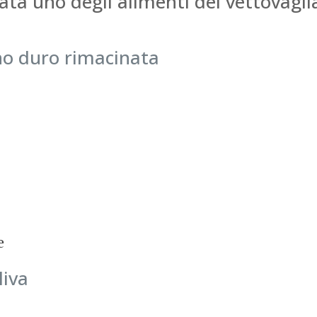
tata uno degli alimenti del vettovag
no duro rimacinata
e
liva