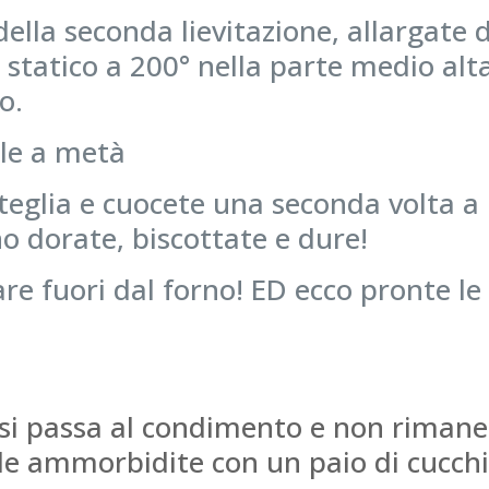
lla seconda lievitazione, allargate di
 statico a 200° nella parte medio alta
o.
ele a metà
teglia e cuocete una seconda volta a 
ano dorate, biscottate e dure!
are fuori dal forno! ED ecco pronte l
e si passa al condimento e non rimane
rle ammorbidite con un paio di cucchi