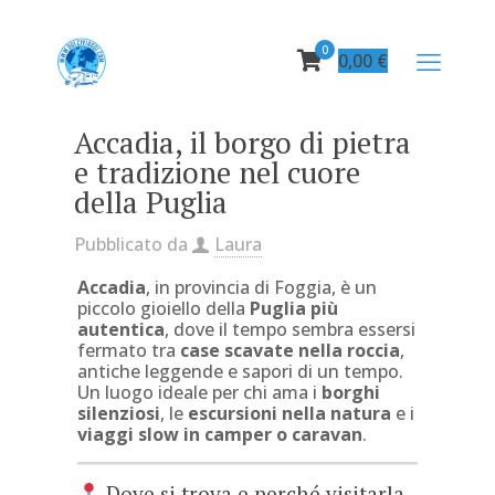
0
0,00
€
Accadia, il borgo di pietra
e tradizione nel cuore
della Puglia
Pubblicato da
Laura
Accadia
, in provincia di Foggia, è un
piccolo gioiello della
Puglia più
autentica
, dove il tempo sembra essersi
fermato tra
case scavate nella roccia
,
antiche leggende e sapori di un tempo.
Un luogo ideale per chi ama i
borghi
silenziosi
, le
escursioni nella natura
e i
viaggi slow in camper o caravan
.
Dove si trova e perché visitarla