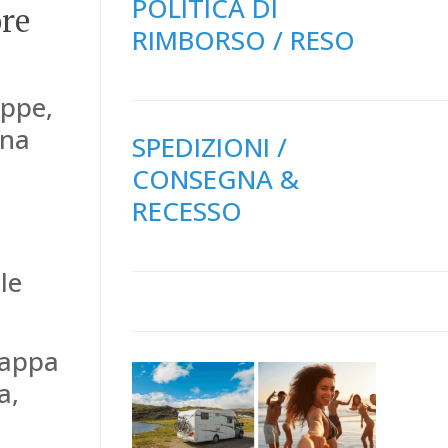
POLITICA DI
ore
RIMBORSO / RESO
appe,
una
SPEDIZIONI /
CONSEGNA &
RECESSO
le
 tappa
a,