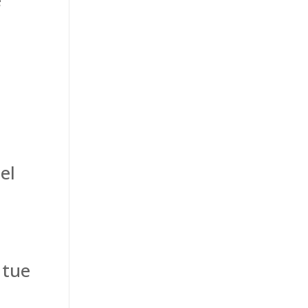
e
el
 tue