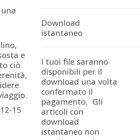
e una
Download
istantaneo
lino,
sosta e
I tuoi file saranno
to ciò
disponibili per il
erenità,
download una volta
idere
confermato il
viaggio.
pagamento. Gli
 12-15
articoli con
download
istantaneo non