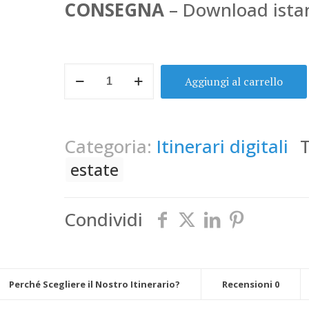
CONSEGNA
– Download ista
Puglia
Aggiungi al carrello
in
Camper
–
Categoria:
Itinerari digitali
Tra
estate
Mare,
Borghi
Condividi
e
Tradizioni
quantità
Perché Scegliere il Nostro Itinerario?
Recensioni
0