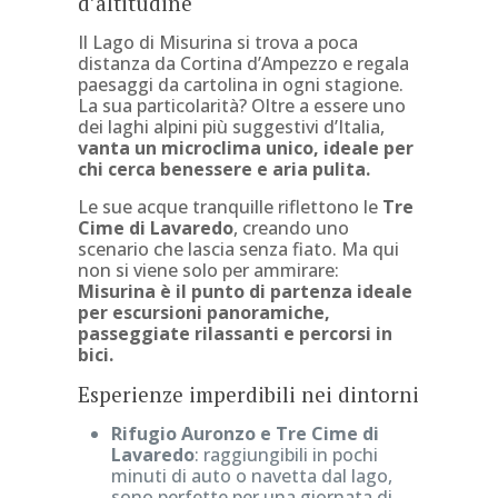
d’altitudine
Il Lago di Misurina si trova a poca
distanza da Cortina d’Ampezzo e regala
paesaggi da cartolina in ogni stagione.
La sua particolarità? Oltre a essere uno
dei laghi alpini più suggestivi d’Italia,
vanta un microclima unico, ideale per
chi cerca benessere e aria pulita.
Le sue acque tranquille riflettono le
Tre
Cime di Lavaredo
, creando uno
scenario che lascia senza fiato. Ma qui
non si viene solo per ammirare:
Misurina è il punto di partenza ideale
per escursioni panoramiche,
passeggiate rilassanti e percorsi in
bici.
Esperienze imperdibili nei dintorni
Rifugio Auronzo e Tre Cime di
Lavaredo
: raggiungibili in pochi
minuti di auto o navetta dal lago,
sono perfette per una giornata di