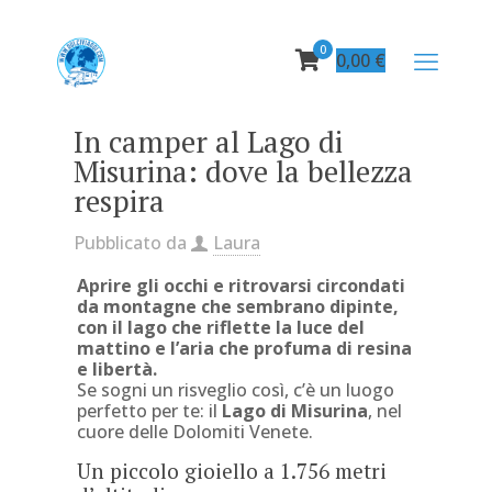
0
0,00
€
In camper al Lago di
Misurina: dove la bellezza
respira
Pubblicato da
Laura
Aprire gli occhi e ritrovarsi circondati
da montagne che sembrano dipinte,
con il lago che riflette la luce del
mattino e l’aria che profuma di resina
e libertà.
Se sogni un risveglio così, c’è un luogo
perfetto per te: il
Lago di Misurina
, nel
cuore delle Dolomiti Venete.
Un piccolo gioiello a 1.756 metri