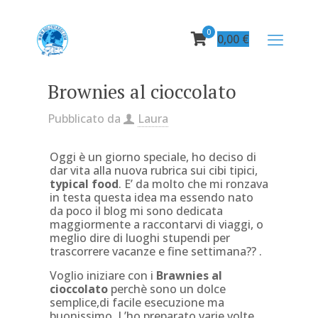
0
0,00
€
Brownies al cioccolato
Pubblicato da
Laura
Oggi è un giorno speciale, ho deciso di
dar vita alla nuova rubrica sui cibi tipici,
typical food
. E’ da molto che mi ronzava
in testa questa idea ma essendo nato
da poco il blog mi sono dedicata
maggiormente a raccontarvi di viaggi, o
meglio dire di luoghi stupendi per
trascorrere vacanze e fine settimana?? .
Voglio iniziare con i
Brawnies al
cioccolato
perchè sono un dolce
semplice,di facile esecuzione ma
buonissimo. L’ho preparato varie volte